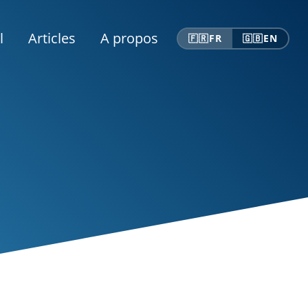
l
Articles
A propos
🇫🇷
FR
🇬🇧
EN